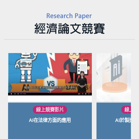
AI在法律方面的應用
AI於製造