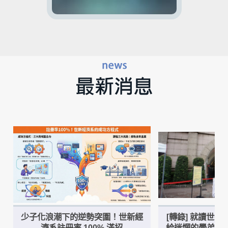
少子化浪潮下的逆勢突圍！世新經
[轉錄] 就讀世
濟系註冊率 100% 滿招
給迷惘的學弟妹