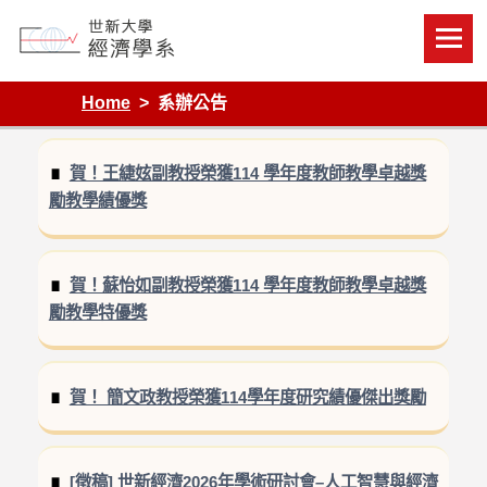
Skip
to
content
Department of Economics, Shih Hsin University
Home
系辦公告
賀！王緁妶副教授榮獲114 學年度教師教學卓越獎
勵教學績優獎
賀！蘇怡如副教授榮獲114 學年度教師教學卓越獎
勵教學特優獎
賀！ 簡文政教授榮獲114學年度研究績優傑出獎勵
[徵稿] 世新經濟2026年學術研討會–人工智慧與經濟