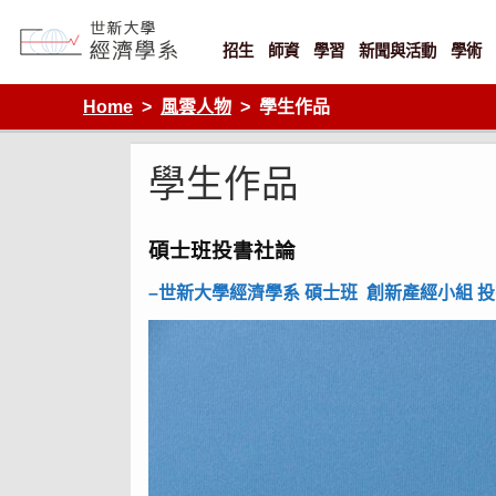
Skip
to
content
招生
師資
學習
新聞與活動
學術
Department of Economics, Shih Hsin University
Home
風雲人物
學生作品
學生作品
碩士班投書社論
–世新大學經濟學系
碩士班 創新產經小組 