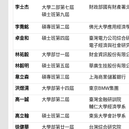
李士杰
財政部國有財產署
大學二部第七屆
碩士班第九屆
李喬銘
碩專班第二屆
佛光大學應用經濟
卓金和
碩士班第四屆
臺灣電力公司綜合
電子經濟與社會研
林祐毅
大學部廿一屆
財金資訊股份有限
林毅明
碩士班第五屆
華廣生技股份有限
韋立森
碩專班第三屆
上海商業儲蓄銀行
洪煜清
大學部第十四屆
東京BMW集團
高一誠
大學部第二屆
臺灣金融研訓院
輔仁大學經濟學系
高立翰
碩士班第二屆
東吳大學會計學系
徐健華
大學部第
廿
一屆
台灣綜合研究院