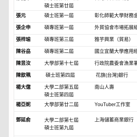
碩士班第
廿屆
張元
碩士班第一屆
彰化師範大學財務
張企申
碩專班第一屆
外貿協會市場拓展
張梓瑜
碩專班第三屆
雅芋興業（貿易）
陳谷劦
碩專班第二屆
國立宜蘭大學應用
陳昱汝
大學部第十七屆
行政院農委會漁業
陳歆
珮
碩士班第四屆
花旗(台灣)銀行
楊大億
大學二部第五屆
南山人壽
碩士班第四屆
楊亞妮
大學部第廿二屆
YouTuber工作室
鄧延俞
上海儲蓄商業銀行
大學二部第七屆
碩士班第九屆