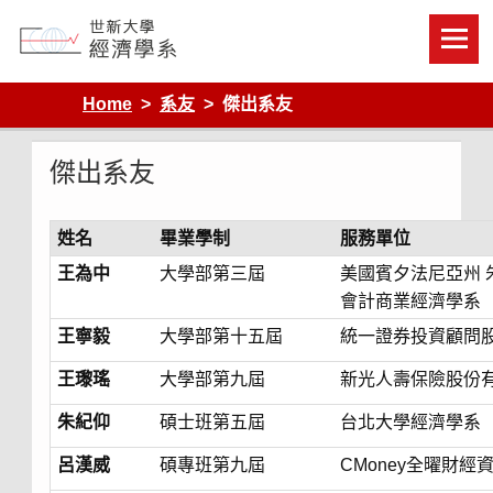
Skip
to
content
Department of Economics, Shih Hsin University
Home
系友
傑出系友
傑出系友
姓名
畢業學制
服務單位
王為中
大學部第三屆
美國賓夕法尼亞州 
會計商業經濟學系
王寧毅
大學部第十五屆
統一證券投資顧問
王瓈瑤
大學部第九屆
新光人壽保險股份
朱紀仰
碩士班第五屆
台北大學經濟學系
呂漢威
碩專班第九屆
CMoney全曜財