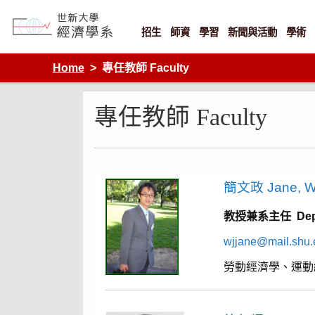
Skip
to
content
招生
師資
學習
新聞與活動
學術
Department of Economics, Shih Hsin University
Home
專任教師 Faculty
專任教師 Faculty
簡文政 Jane, W
教授兼系主任 Depart
wjjane@mail.shu.
勞動經濟學、運動