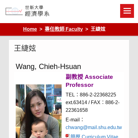
Skip
to
content
Department of Economics, Shih Hsin University
Home
專任教師 Faculty
王緁妶
王緁妶
Wang, Chieh-Hsuan
副教授 Associate
Professor
TEL：886-2-22368225
ext.63414 / FAX：886-2-
22361658
E-mail：
chwang@mail.shu.edu.tw
簡歷 Curriculum Vitae