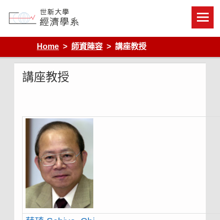
Skip
to
content
Department of Economics, Shih Hsin University
Home
師資陣容
講座教授
講座教授