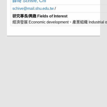
薛琦 Schive, Chi
schive@mail.shu.edu.tw
/
研究專長/興趣 Fields of Interest
經濟發展 Economic development、產業組織 Industrial or