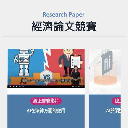
AI在法律方面的應用
AI於製造