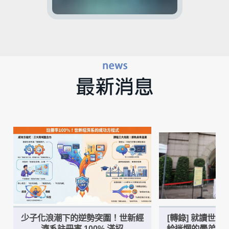
少子化浪潮下的逆勢突圍！世新經
[轉錄] 就讀世
濟系註冊率 100% 滿招
給迷惘的學弟妹