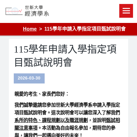
Skip
to
content
Department of Economics, Shih Hsin University
Home
115學年申請入學指定項目甄試說明會
115學年申請入學指定項
目甄試說明會
2026-03-30
親愛的考生、家長們您好：
我們誠摯邀請您參加世新大學經濟學系申請入學指定
項目甄試說明會。這次說明會可以讓您深入了解我們
系所的特色、課程規劃以及職涯規劃
，並說明
甄試相
關注意事項
。本活動為自由報名參加，期待您的參
與，讓我們一起邁向美好的未來！