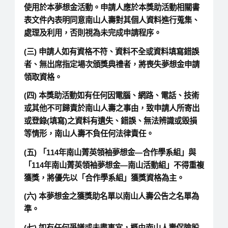
使用於本夢想金活動。申請人應於本獎助活動相關書
表文件內表明同意南山人壽對其個人資料進行蒐集、
處理及利用，否則視為未完成申請程序。
(三) 申請人如有資格不符、資料不全或資料填寫錯誤
者、無出席指定場次頒獎典禮者，將喪失夢想金申請
領取資格。
(四) 本獎助活動如有任何因電腦、網路、電話、技術
或其他不可歸責於南山人壽之事由，致申請人所寄出
或登錄(填寫)之資料有遺失、錯誤、無法辨識或毀損
等情形，南山人壽不負任何法律責任。
(五) 「114年南山菁英領袖夢想金—合作學系組」與
「114年南山菁英領袖夢想金—南山活動組」不得重複
獲獎，將優先以「合作學系組」獲獎資格為主。
(六) 本夢想金之獲獎助名單以南山人壽公告之名單為
準。
(七) 如有任何爭議或未盡事宜，概由南山人壽保險股