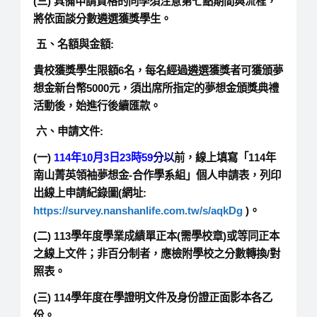
(三) 具備申請資格的同學須注意第七點期間與流程，
將依面談分數遴選獲獎學生。
五、名額與金額:
貴校獲獎學生限額6名，每名經過遴選獲獎者可獲頒夢
想金新台幣5000元，須出席所指定的夢想金頒獎典禮
活動後，始進行後續匯款。
六、申請文件:
(一)
114年10月3日23時59
分以
前，線上填寫「114年
南山菁英領袖夢想金-合作學系組」個人申請表，列印
出線上申請紀錄圖(網址:
https://survey.nanshanlife.com.tw/s/aqkDg
)。
(二) 113學年度學業成績單正本(需學校章)或等同正本
之線上文件；非百分制者，應檢附學校之分數轉換/對
照表。
(三) 114學年度在學證明文件及身份證正面影本各乙
份。