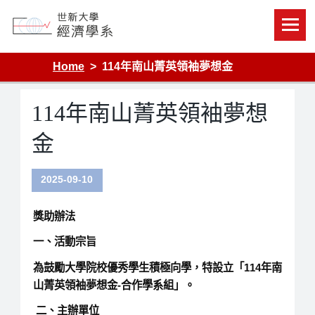
Skip
to
content
Department of Economics, Shih Hsin University
Home
114年南山菁英領袖夢想金
114年南山菁英領袖夢想
金
2025-09-10
獎助辦法
一、活動宗旨
為鼓勵大學院校優秀學生積極向學，特設立「114年南
山菁英領袖夢想金-合作學系組」。
二、主辦單位