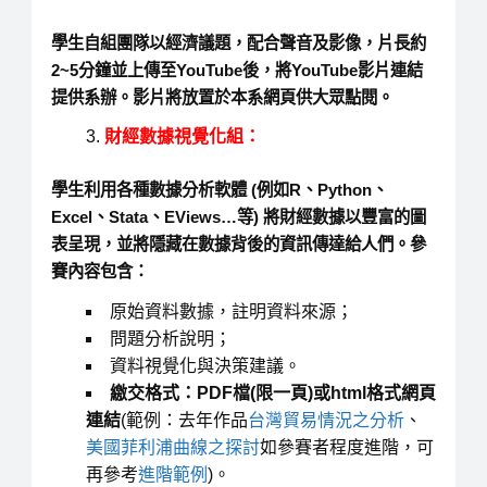
學生自組團隊以經濟議題，配合聲音及影像，片長約
2~5分鐘並上傳至YouTube
後，將YouTube影片連結
提供系辦。影片將放置於本系網頁供大眾點閱。
財經數據視覺化組：
學生利用各種數據分析軟體 (例如R、Python、
Excel、Stata、EViews…等) 將財經數據以豐富的圖
表呈現，並將隱藏在數據背後的資訊傳達給人們。參
賽內容包含：
原始資料數據，註明資料來源；
問題分析說明；
資料視覺化與決策建議。
繳交格式：PDF檔(限一頁)或html格式網頁
連結
(範例：去年作品
台灣貿易情況之分析
、
美國菲利浦曲線之探討
如參賽者程度進階，可
再參考
進階範例
)。