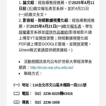
論文組
：經指導教授推薦，於
2025年4月11
日前
(五)繳交報名表至系辦，並於4月21日
(一)前繳交全文。
影音組
、
財經數據視覺化組
：經指導教授推
薦，於
2025年4月21日(一)
繳交
報名表
、學生
授權書
至系辦並
提供作品連結
(影音組影片請
上傳至YT並開放瀏覽；財經數據視覺化組
PDF請上傳至GOOGLE雲端，並開放瀏覽。
以html格式者請提供網頁連結。)
活動相關訊息均公布於世新大學經濟學系
網頁：
http://econ.wp.shu.edu.tw/
聯絡方式：
（一）地址：116台北市文山區木柵路一段111號
（二）電話：（02）2236-8225轉63416
（三）傳真：（02）2236-1658