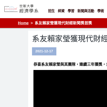
Skip
to
content
招生
師資
學習
新聞與活動
學術
Department of Economics, Shih Hsin University
Home
系友賴家瑩獲現代財經新聞獎首獎
系友賴家瑩獲現代財
2021-12-17
恭喜系友賴家瑩與其團隊，連續三年獲獎，並