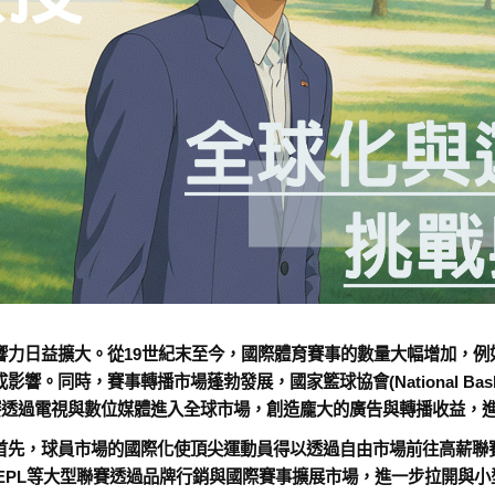
日益擴大。從19世紀末至今，國際體育賽事的數量大幅增加，例
，賽事轉播市場蓬勃發展，國家籃球協會(National Basketball
e, EPL）等聯賽透過電視與數位媒體進入全球市場，創造龐大的廣告與轉播
先，球員市場的國際化使頂尖運動員得以透過自由市場前往高薪聯
EPL等大型聯賽透過品牌行銷與國際賽事擴展市場，進一步拉開與小