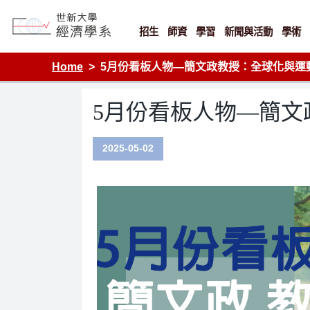
Skip
to
content
招生
師資
學習
新聞與活動
學術
Department of Economics, Shih Hsin University
Home
5月份看板人物—簡文政教授：全球化與運
5月份看板人物—簡文
2025-05-02