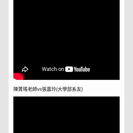
陳菁瑤老師vs張嘉玲(大學部系友)