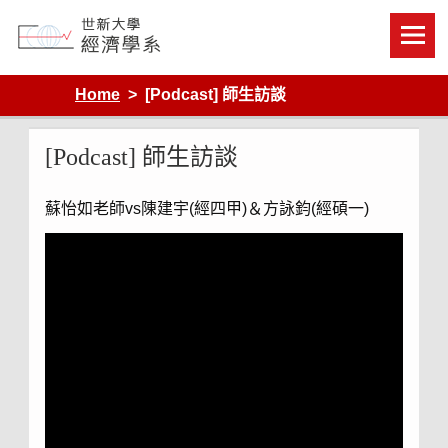
Skip
to
content
Department of Economics, Shih Hsin University
Home
[Podcast] 師生訪談
[Podcast] 師生訪談
蘇怡如老師vs陳建宇(經四甲)＆方詠鈞(經碩一)