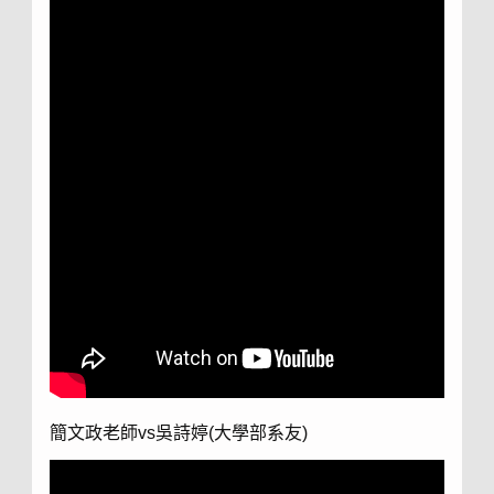
簡文政老師vs吳詩婷(大學部系友)