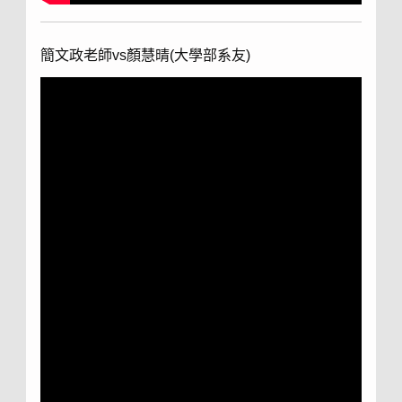
簡文政老師vs顏慧晴(
大學部系友)