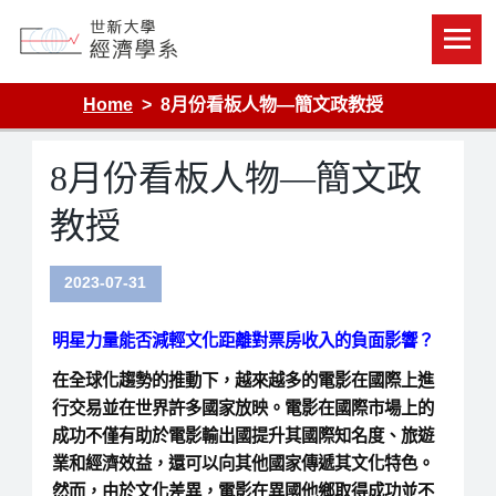
Skip
to
content
Department of Economics, Shih Hsin University
Home
8月份看板人物—簡文政教授
8月份看板人物—簡文政
教授
2023-07-31
明星力量能否減輕文化距離對票房收入的負面影響？
在全球化趨勢的推動下，越來越多的電影在國際上進
行交易並在世界許多國家放映。電影在國際市場上的
成功不僅有助於電影輸出國提升其國際知名度、旅遊
業和經濟效益，還可以向其他國家傳遞其文化特色。
然而，由於文化差異，電影在異國他鄉取得成功並不