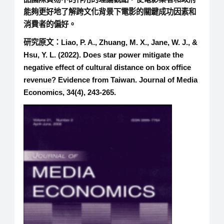
能夠更好地了解跨文化背景下電影的關鍵成功因素和
消費者的偏好。
研究原文：Liao, P. A., Zhuang, M. X., Jane, W. J., &
Hsu, Y. L. (2022). Does star power mitigate the
negative effect of cultural distance on box office
revenue? Evidence from Taiwan. Journal of Media
Economics, 34(4), 243-265.