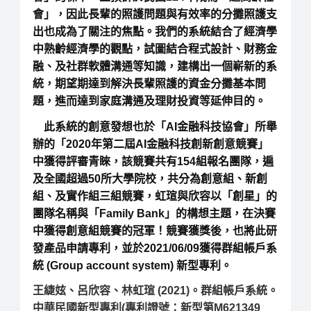
會」，因此長輩的照護問題與有效率的分攤照護支
出也成為了關注的焦點。我們的系統結合了經濟學
中熟齡經濟學的觀點，試圖結合程式設計、財務金
融、及社群軟體溝通等知識，建構出一個嶄新的系
統，期望期達到解決長輩照護的資金分攤基本問
題，進而達到家庭溝通及理財投資等延伸目的。
此系統的創意發想也於「AI金融科技協會」所舉
辦的「2020年第二屆AI金融科技創新創意競賽」
中獲得評審青睞，該競賽共有154組報名團隊，遍
及全國超過50所大學院校，共分為創意組、新創
組、及實作組三組競賽，虹瑄與欣容以「創星」的
團隊名稱與「Family Bank」的構想主題，在決賽
中獲得創意組競賽的冠軍！競賽獲獎後，也將此研
發產品申請專利，並於2021/06/09獲得群組帳戶系
統 (Group account system) 新型專利。
王緁妶、呂欣容、林虹瑄 (2021)。群組帳戶系統。
中華民國新型專利(專利證號：新型第M621349