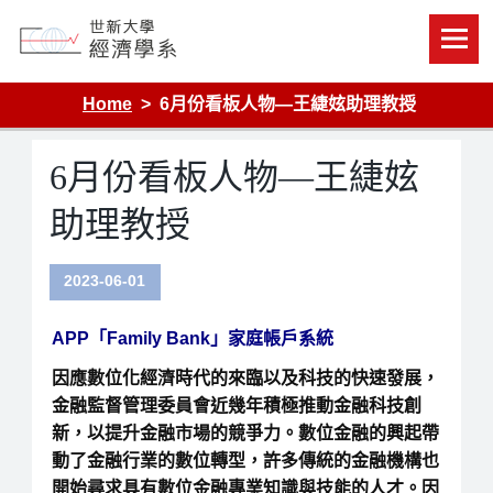
Skip
to
content
Department of Economics, Shih Hsin University
Home
6月份看板人物—王緁妶助理教授
6月份看板人物—王緁妶
助理教授
2023-06-01
APP
「
Family Bank
」家庭帳戶系統
因應數位化經濟時代的來臨以及科技的快速發展，
金融監督管理委員會近幾年積極推動金融科技創
新，以提升金融市場的競爭力。數位金融的興起帶
動了金融行業的數位轉型，許多傳統的金融機構也
開始尋求具有數位金融專業知識與技能的人才。因