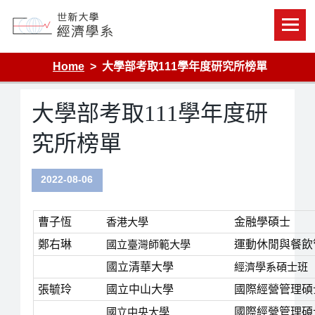
Skip
to
content
Department of Economics, Shih Hsin University
Home
大學部考取111學年度研究所榜單
大學部考取111學年度研
究所榜單
2022-08-06
曹子恆
香港大學
金融學碩士
鄭右琳
國立臺灣師範大學
運動休閒與餐飲
國立清華大學
經濟學系碩士班
張毓玲
國立中山大學
國際經營管理碩
國立中央大學
國際經營管理碩