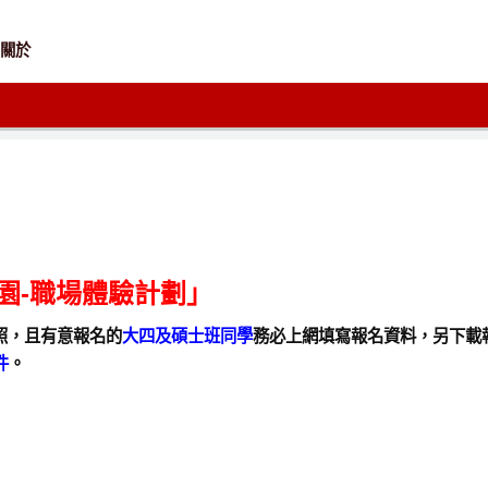
關於
園-職場體驗計劃」
照，且有意報名的
大四及碩士班同學
務必上網填寫報名資料，另下載報
件
。