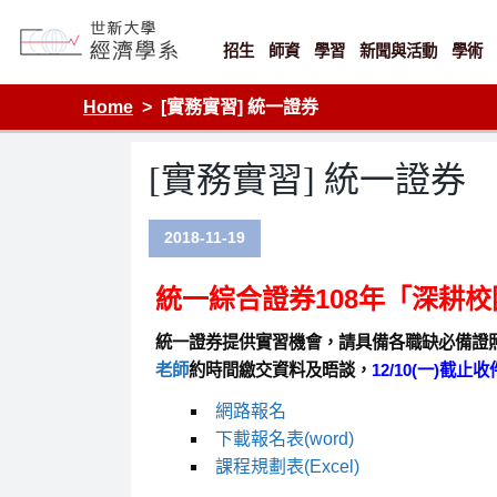
Skip
to
content
招生
師資
學習
新聞與活動
學術
Department of Economics, Shih Hsin University
Home
[實務實習] 統一證券
[實務實習] 統一證券
2018-11-19
統一綜合證券108年「深耕校
統一證券提供實習機會，請具備各職缺必備證
老師
約時間繳交資料及晤談，
12/10(一)截止收
網路報名
下載報名表(word)
課程規劃表(Excel)