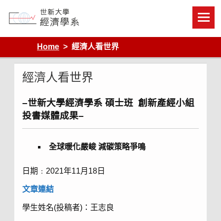
Skip
to
content
Department of Economics, Shih Hsin University
Home
經濟人看世界
經濟人看世界
–世新大學經濟學系
碩士班 創新產經小組
投書媒體成果–
全球暖化嚴峻
減碳策略爭鳴
日期﹕2021年11月18日
文章
連結
學生姓名(投稿者)：王志良