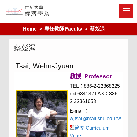
Skip
to
content
Department of Economics, Shih Hsin University
Home
專任教師 Faculty
蔡彣涓
蔡彣涓
Tsai, Wehn-Jyuan
教授 Professor
TEL：886-2-22368225
ext.63413 / FAX：886-
2-22361658
E-mail：
wjtsai@mail.shu.edu.tw
簡歷 Curriculum
Vitae