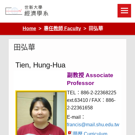
Skip
to
content
Department of Economics, Shih Hsin University
Home
專任教師 Faculty
田弘華
田弘華
Tien, Hung-Hua
副教授 Associate
Professor
TEL：886-2-22368225
ext.63410 / FAX：886-
2-22361658
E-mail：
francis@mail.shu.edu.tw
簡歷 Curriculum