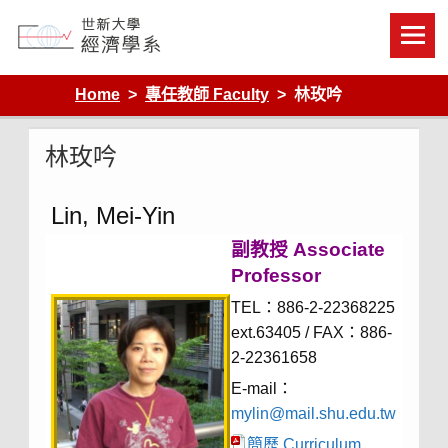
Skip
to
content
Department of Economics, Shih Hsin University
Home
專任教師 Faculty
林玫吟
林玫吟
Lin, Mei-Yin
副教授 Associate
Professor
TEL：886-2-22368225
ext.63405 / FAX：886-
2-22361658
E-mail：
mylin@mail.shu.edu.tw
簡歷 Curriculum